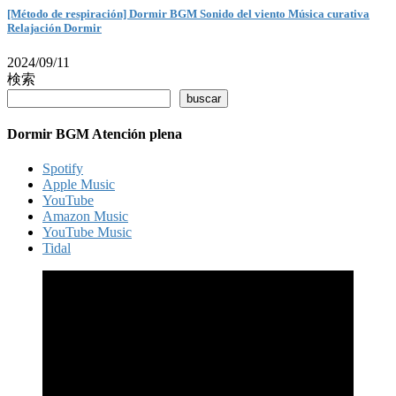
[Método de respiración] Dormir BGM Sonido del viento Música curativa
Relajación Dormir
2024/09/11
検索
buscar
Dormir BGM Atención plena
Spotify
Apple Music
YouTube
Amazon Music
YouTube Music
Tidal