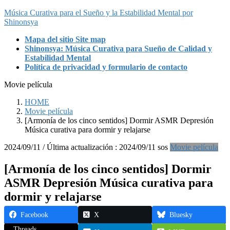
Saltar
Saltar
Música Curativa para el Sueño y la Estabilidad Mental por
al
a
Shinonsya
contenido
la
Mapa del sitio Site map
navegación
Shinonsya: Música Curativa para Sueño de Calidad y
Estabilidad Mental
Política de privacidad y formulario de contacto
Movie película
HOME
Movie película
[Armonía de los cinco sentidos] Dormir ASMR Depresión
Música curativa para dormir y relajarse
2024/09/11
/ Última actualización :
2024/09/11
sos
Movie película
[Armonía de los cinco sentidos] Dormir
ASMR Depresión Música curativa para
dormir y relajarse
Facebook
X
Bluesky
Threads