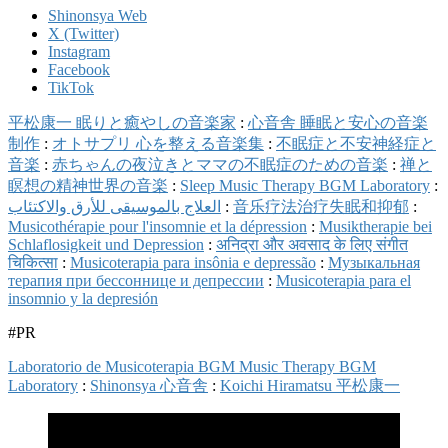
Shinonsya Web
X (Twitter)
Instagram
Facebook
TikTok
平松康一 眠りと癒やしの音楽家
:
心音舎 睡眠と安心の音楽
制作
:
オトサプリ 心を整える音楽集
:
不眠症と不安神経症と
音楽
:
赤ちゃんの夜泣きとママの不眠症のための音楽
:
禅と
瞑想の精神世界の音楽
:
Sleep Music Therapy BGM Laboratory
:
العلاج بالموسيقى للأرق والاكتئاب
:
音乐疗法治疗失眠和抑郁
:
Musicothérapie pour l'insomnie et la dépression
:
Musiktherapie bei
Schlaflosigkeit und Depression
:
अनिद्रा और अवसाद के लिए संगीत
चिकित्सा
:
Musicoterapia para insônia e depressão
:
Музыкальная
терапия при бессоннице и депрессии
:
Musicoterapia para el
insomnio y la depresión
#PR
Laboratorio de Musicoterapia BGM Music Therapy BGM
Laboratory
:
Shinonsya 心音舎
:
Koichi Hiramatsu 平松康一